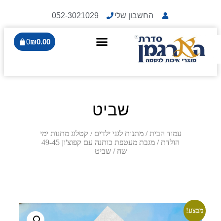
החשבון שלי
052-3021029
0
₪
0.00
שביט
עמוד הבית
/
מתנות לגני ילדים
/
קטלוג מתנות ימי
הולדת
/
מגבת מעטפת כותנה עם קפוצ'ון 49-45
שח
/ שביט
מבצע!