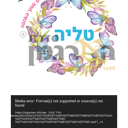
נגן
Media error: Format(s) not supported or source(s) not
וידאו
found
הורד קובץ: https://argaman.info/wp-
content/uploads/sites/62/2020/12/%D7%A9%D7%9E%D7%99%D7%9B%D7%95%D7%AA-
%D7%A4%D7%9C%D7%99%D7%96-
%D7%9C%D7%91%D7%9F%D7%9E%D7%9C%D7%90.mp4?_=1