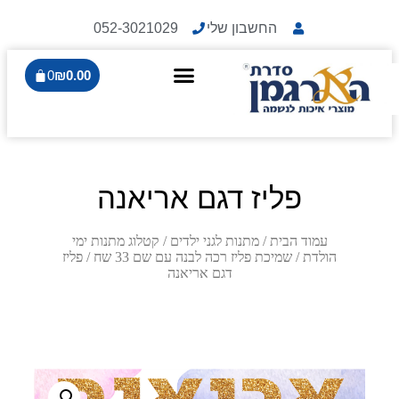
החשבון שלי
052-3021029
0
₪
0.00
פליז דגם אריאנה
עמוד הבית
/
מתנות לגני ילדים
/
קטלוג מתנות ימי
הולדת
/
שמיכת פליז רכה לבנה עם שם 33 שח
/ פליז
דגם אריאנה