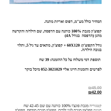
המחיר כולל מע"מ, דפוס ואריזת מתנה.
קפוצ'ון מגבת 100% כותנה עם הדפסה, שם הילד/ה והקדשה
מהגן (הדפסה בגודל 4A)
גודל הקפוצ'ון: 60X120 + קפוצ'ון, מתאים עד גיל 5, ותלוי
בגובה הילד/ה.
תוספת דמי משלוח על כל ההזמנה: 39 שח
לפרטים והזמנות חייגו אליי 052-3021029 מיכל בוקר
₪
45.00
₪
42.00
קטגוריה
מגבת פונצ'ו 100% כותנה עם שם 42-45 שח
תגיות
קפו'צון מגבת לגני ילדים
,
קפוצ'ון מגבת מודפס
,
קפוצ'ון