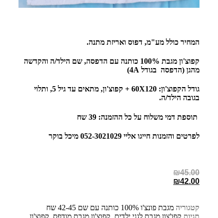
המחיר כולל מע"מ, דפוס ואריזת מתנה.
קפוצ'ון מגבת 100% כותנה עם הדפסה, שם הילד/ה והקדשה
מהגן (הדפסה בגודל 4A)
גודל הקפוצ'ון: 60X120 + קפוצ'ון, מתאים עד גיל 5, ותלוי
בגובה הילד/ה.
תוספת דמי משלוח על כל ההזמנה: 39 שח
לפרטים והזמנות חייגו אליי 052-3021029 מיכל בוקר
₪
45.00
₪
42.00
קטגוריה
מגבת פונצ'ו 100% כותנה עם שם 42-45 שח
תגיות
קפו'צון מגבת לגני ילדים
,
קפוצ'ון מגבת מודפס
,
קפוצ'ון