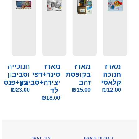
מארז
מארז
מארז
חנוכייה
חנוכה
בקופסת
סינר+דפי
וסביבון
קלאסי
זהב
עץ
יצירה+סביבון+פנס
12.00
₪
15.00
₪
לד
23.00
₪
₪
18.00
תפריט ראשי
צור קשר