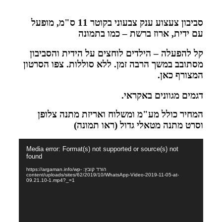
סביבון צעצוע ענק צבעוני בקוטר 11 ס"מ, מופעל
עם ידית, ארוז ברשת – כמו בתמונה
קל להפעלה – הילדים לוחצים על הידית והסביבון
מסתובב במשך הרבה זמן. ללא סוללות. צפו הסרטון
המצורף כאן.
דגמים מגוונים באקראי.
המחיר כולל מע"מ ומשלוח ואריזת מתנה צלופן
וסרט מתנה מטאלי גדול (ראו תמונה)
נגן
Media error: Format(s) not supported or source(s) not
וידאו
found
הורד קובץ: https://argaman.info/wp-
content/uploads/sites/62/2019/10/WhatsApp-Video-2019-11-05-at-
09.21.10-1.mp4?_=1