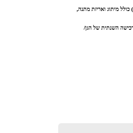
מגנט בגודל 15X10.5 ס"מ (רבע A4) כולל מיתוג ואריזת מתנה,
כמות וברכישה השנתית של הגן/