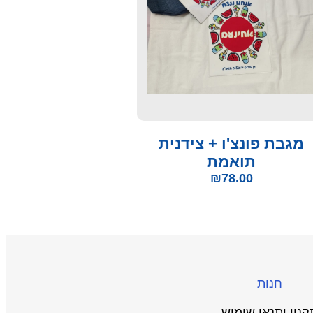
מגבת פונצ'ו + צידנית
תואמת
₪
78.00
חנות
קנון ותנאי שימוש