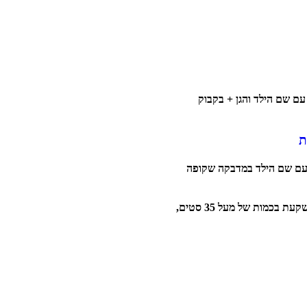
צ'ו עם קפוצ'ון 100% כותנה עם שם הילד והגן + בקבוק
ת
ון. הבקבוק עם שם הילד במדבקה שקופה
המחיר כולל מע"מ, משלוח ואריזת מתנה מושקעת בכמות של מעל 35 סטים,