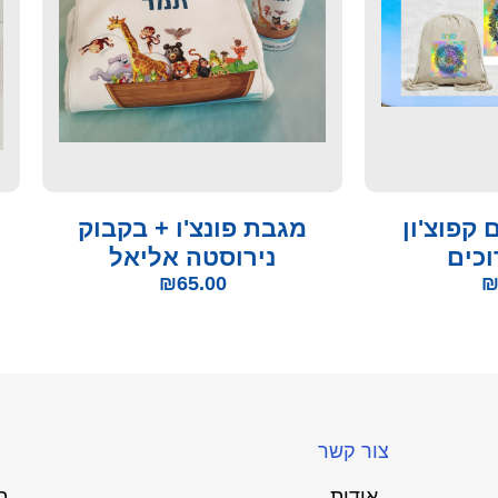
קפוצ'ון
מגבת פונצ'ו + בקבוק
וכים
נירוסטה אליאל
₪
65.00
צור קשר
אודות
ת