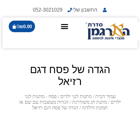
החשבון שלי
052-3021029
0
₪
0.00
הגדה של פסח דגם
רזיאל
עמוד הבית
/
מתנות לגני ילדים
/
פסח - מתנות לגני
ילדים
/
מתנת חג משודרגת
/
הגדות מעוצבות עם שם או
תמונת הילד/ה
/ הגדה של פסח דגם רזיאל