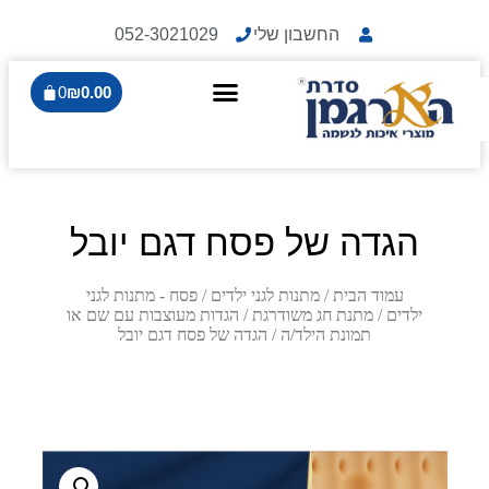
החשבון שלי
052-3021029
0
₪
0.00
הגדה של פסח דגם יובל
עמוד הבית
/
מתנות לגני ילדים
/
פסח - מתנות לגני
ילדים
/
מתנת חג משודרגת
/
הגדות מעוצבות עם שם או
תמונת הילד/ה
/ הגדה של פסח דגם יובל