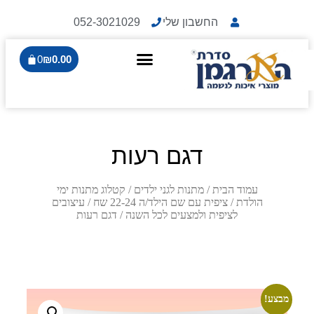
החשבון שלי
052-3021029
0
₪
0.00
דגם רעות
עמוד הבית
/
מתנות לגני ילדים
/
קטלוג מתנות ימי
הולדת
/
ציפית עם שם הילד/ה 22-24 שח
/
עיצובים
לציפית ולמצעים לכל השנה
/ דגם רעות
מבצע!