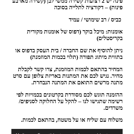
פינה יש 2 רצועות קשירה ממשי לבן (קשירה מארבע
פינות) – דקורציה לתלייה בסוכה
כביס / רב שימושי / עמיד
אומנות: מיכל בוקר (דפוס של אומנות מקורית
בקריסטלים)
ניתן להוסיף את שם החברה / בית העסק בדפוס או
בתווית מיתוג תפורה (תלוי בכמות המוזמנת)
המחיר בהתאם לכמות המוזמנת, צרו קשר לקבלת
מחיר. נגיש לכם את המתנות באריזת צלופן עם סרט
מתנה מרשים התואם את המתנה הנבחרת.
ההזמנה תוגש לכם מסודרת בקרטונים בכמויות לפי
רשימה שתגישו לנו – להקל על החלוקה לסניפים/
משרדים.
משלוח עם שליח או על משטח, בהתאם לכמות.
נגן