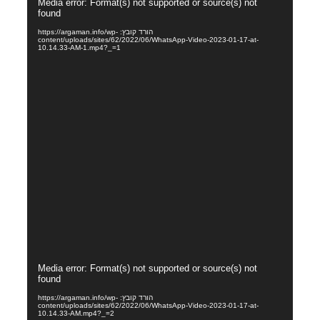
Media error: Format(s) not supported or source(s) not
וידאו
found
הורד קובץ: https://argaman.info/wp-
content/uploads/sites/62/2022/06/WhatsApp-Video-2023-01-17-at-
10.14.33-AM-1.mp4?_=1
נגן
Media error: Format(s) not supported or source(s) not
וידאו
found
הורד קובץ: https://argaman.info/wp-
content/uploads/sites/62/2022/06/WhatsApp-Video-2023-01-17-at-
10.14.33-AM.mp4?_=2