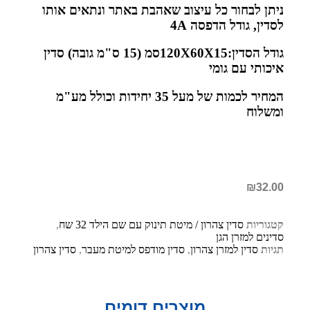
ניתן לבחור כל עיצוב שאהבת באתר ונתאים אותו
לסדין, גודל הדפסה 4A
גודל הסדין:120X60X15סמ (15 ס"מ גובה) סדין
איכותי עם גומי
המחיר לכמות של מעל 35 יחידות וכולל מע"מ
ומשלוח
₪
32.00
קטגוריות
סדין צהרון / מיטת תינוק עם שם הילד 32 שח
,
סדינים למזרן הגן
תגיות
סדין למזרן צהרון
,
סדין מודפס למיטת מעבר
,
סדין צהרון
מוצרים דומים