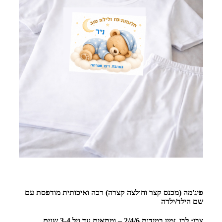
פיג'מה (מכנס קצר וחולצה קצרה) רכה ואיכותית מודפסת עם
שם הילד/ילדה
צבן: לבן זמין במידות 2/4/6 – ומתאים עד גיל 3-4 שנים.