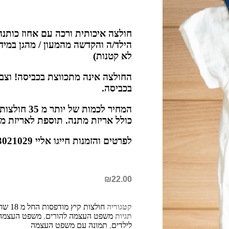
חולצה איכותית ורכה עם אחוז כותנ
לא קטנות)
החולצה אינה מתכווצת בכביסה! וצבע
בכביסה.
המחיר לכמות ש
כולל אריזת מתנה. תוספת לאריזת מתנה: 
לפרטים והזמנות חייגו אליי 052-3021029 מיכל בוקר
₪
22.00
קטגוריה
חולצות קיץ מודפסות החל מ 18 שח
תגיות
משפט העצמה להורים
,
משפט העצמה 
לילדים
,
תמונה עם משפט העצמה