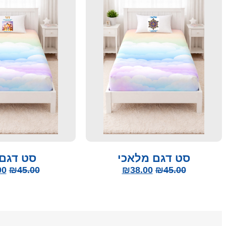
סט דגם מלאכי
סט דגם 
00
₪
45.00
₪
38.00
₪
45.00