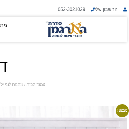
החשבון שלי
052-3021029
מתנ
דג
עמוד הבית
/
מתנות לגני יל
מבצע!