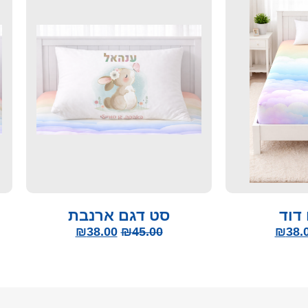
דוד
סט דגם ארנבת
₪
38.00
₪
45.00
₪
38.