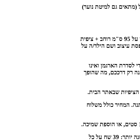
ל (מתאים גם למיטת נוער)
מתאים למיטת יחיד בגודל 2.00 מטר על 95 ס"מ רוחב + ציפית
70 ס"מ עם הדפסת עיצוב ושם הילד/ה על
י לסדרת הארגמן ואינו
נה רק דרככם, מה שהופך
 הציפיות שבאתר הבית.
נה. המחיר כולל משלוח
תוספת דמי משלוח בהזמנת כמות קטנה יותר: 39 שח על כל