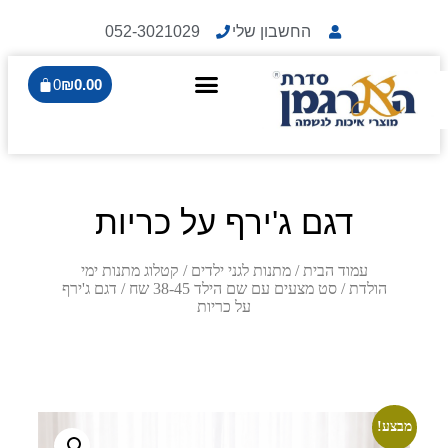
החשבון שלי
052-3021029
0
₪
0.00
דגם ג'ירף על כריות
עמוד הבית
/
מתנות לגני ילדים
/
קטלוג מתנות ימי
הולדת
/
סט מצעים עם שם הילד 38-45 שח
/ דגם ג'ירף
על כריות
מבצע!