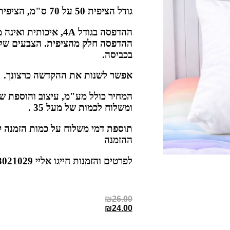
גודל הציפית 50 על 70 ס"מ, הציפית נעימה ורכה.
ההדפסה בגודל 4A, איכותי
ההדפסה חלק מהציפית. הצבעים של 
בכביסה.
אפשר לשנות את ההקדשה כרצונך.
המחיר כולל מע"מ, עיצוב והוספת שמ
ומשלוח לכמות של מעל 35 .
ההזמנה
לפרטים והזמנות חייגו אליי 052-3021029 מיכל בוקר
₪
26.00
₪
24.00