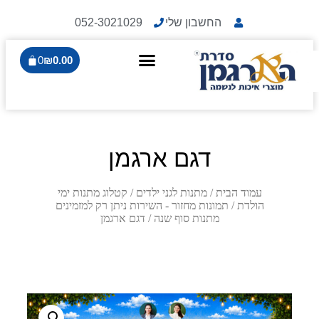
החשבון שלי
052-3021029
0
₪
0.00
דגם ארגמן
עמוד הבית
/
מתנות לגני ילדים
/
קטלוג מתנות ימי
הולדת
/
תמונות מחזור - השירות ניתן רק למזמינים
מתנות סוף שנה
/ דגם ארגמן