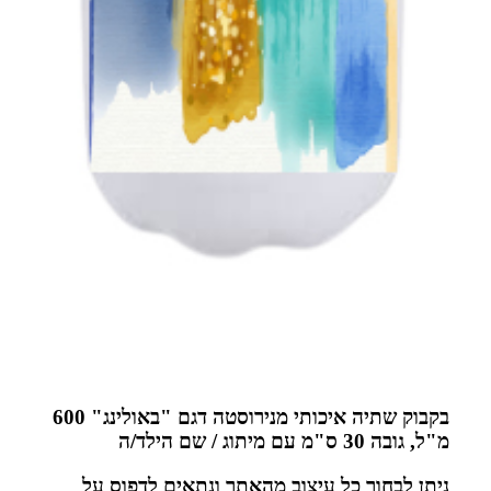
בקבוק שתיה איכותי מנירוסטה דגם "באולינג" 600
שם הילד/ה
ור כל עיצוב מהאתר ונתאים לדפוס על