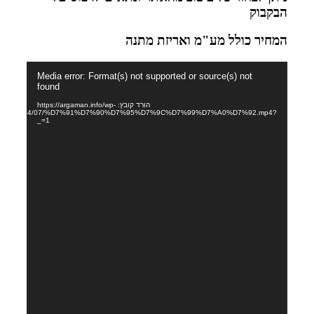
ולל מע"מ ואריזת מתנה
Media error: Format(s) not supported or source(s) n
found
הורד קובץ: https://argaman.info/wp-
content/uploads/sites/62/2024/07/%D7%91%D7%90%D7%95%D7%9C%D7%99%D7%A0%D7
_=1