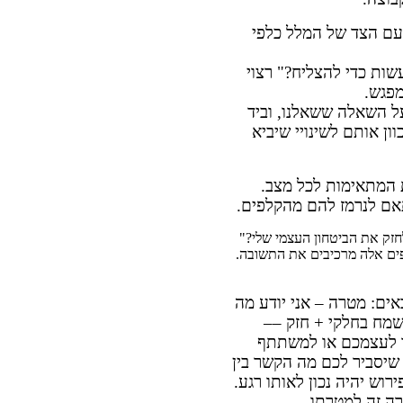
עם הצד של המלל כלפי
שות כדי להצליח?" רצוי
מפגש.
על השאלה ששאלנו, וביד
ן אותם לשינויי שיביא
 המתאימות לכל מצב.
אם לנרמז להם מהקלפים.
לחזק את הביטחון העצמי שלי?"
פים אלה מרכיבים את התשובה.
ים: מטרה – אני יודע מה
 שמח בחלקי + חזק ––
 לעצמכם או למשתתף
שיסביר לכם מה הקשר בין
ירוש יהיה נכון לאותו רגע.
ה זה למטרתו