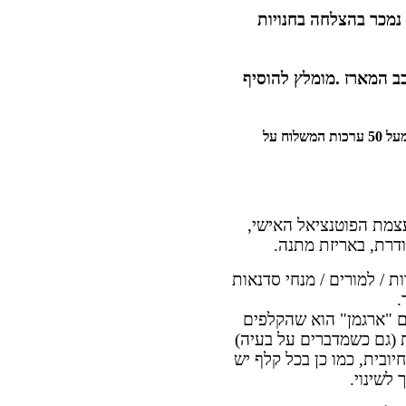
נמכר בהצלחה בחנויות
 המארז .מומלץ להוסיף
המחיר כולל אריזת מתנה, מע"מ . בהזמנות מעל 50 ערכות המשלוח על
עצמת הפוטנציאל האישי,
דרת, באריזת מתנה.
 / למורים / מנחי סדנאות
.
 "ארגמן" הוא שהקלפים
ת (גם כשמדברים על בעיה)
ובית, כמו כן בכל קלף יש
 לשינוי.