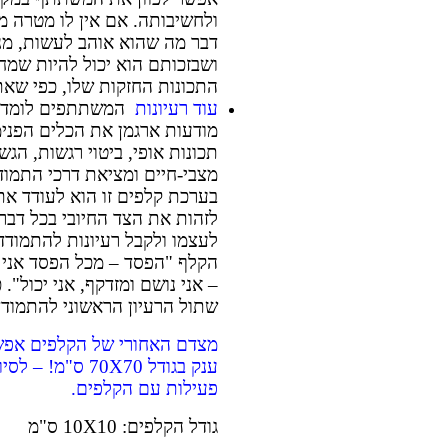
ולחשיבותה. אם אין לו מטרה מו
דבר מה שהוא אוהב לעשות, מנ
ושבזכותם הוא יכול להיות שמח 
התכונות החזקות שלו, כפי שאת
עוד רעיונות
המשתתפים לומדים
מודעות ארגמן את הכלים הפנימ
תכונות אופי, ביטוי רגשות, הג
מצבי-חיים ומציאת דרכי התמוד
בערכת קלפים זו הוא לעודד א
לזהות את הצד החיובי בכל דבר
לעצמו ולקבל רעיונות להתמודד
הקלף "הפסד – מכל הפסד אני 
– אני נושם ומזדקף, אני יכול".
שתול הרעיון הראשוני להתמוד
מצדם האחורי של הקלפים אפש
ענק בגודל 70X70 ס
פעילות עם הקלפים.
גודל הקלפים: 10X10 ס"מ