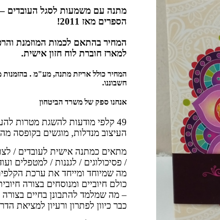
מתנה עם משמעות לסגל העובדים – 
הספרים מאז 2011!
המחיר בהתאם לכמות המוזמנת והרכב
למארז חוברת לוח חזון אישית.
חשבוננו.
אנחנו ספק של משרד הביטחון
49 קלפי מודעות להשגת מטרות לה
העיצוב מנדלות, מוגשים בקופסה מהו
מתאים כמתנה אישית לעובדים / לצוות
/ פסיכולוגים / לגננות / למטפלים ועוד
מה שמיוחד ומייחד את ערכת הקלפים
כולם חיוביים ומנוסחים בצורה חיובי
– מה שמלמד להתבונן בחיים בצורה חי
כבר כיוון לפתרון ורעיון למציאת הדרך