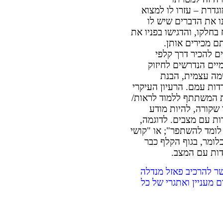
גדרת – עזרו לו למצוא
ו את הדברים שיש לו
בחלקו, והדגישו בפניו את
ם מכירים אותן.
 להכיר דרך קלפי
יים הנדרשים לחיזוק
שמה עצמית, הבנת
דות עמם. הרעיון העיקרי
ת המשתתף ללמוד לראות/
 שקורה, להיות מודע
ות עם מצבים. לדוגמה,
לומד להשתפר"; או "קושי
 כלומר, בגוף הקלף כבר
דות עם המצב.
ר להרכיב פאזל מנדלה
"מ! – לסיום מעניין ואתגרי של כל