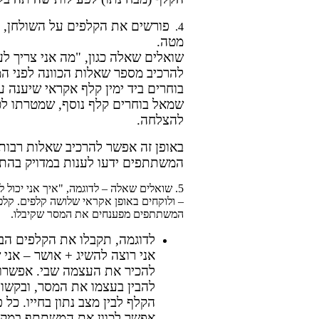
פורשים את הקלפים על השולחן, 
4.
מטה.
שואלים שאלה כגון, "מה אני צריך לע
להרכיב מספר שאלות הכוונה לפני ה
בוחרים ביד ימין קלף אקראי שיענה 
שמאל בוחרים קלף נוסף, שמטרתו לכוו
להצלחה.
באופן זה אפשר להרכיב שאלות רבות
המשתתפים ידעו לענות במדויק בהת
5. שואלים שאלה – לדוגמה, "איך אני יכול 
– ולוקחים באופן אקראי שלושה קלפים. קל
המשתתפים מפענחים את המסר שקיבלו.
לדוגמה, תקבלו את הקלפים הבא
אני רוצה להשיג + אושר – אני
להכיר את העצמה שבי.
אפשרו
להבין בעצמו את המסר, ובקשו 
הקלף לבין מצב נתון בחייו. כל פ
אפשר לכוון את המשתתף במקר