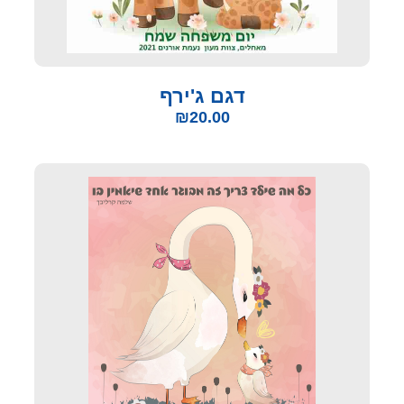
דגם ג'ירף
₪
20.00