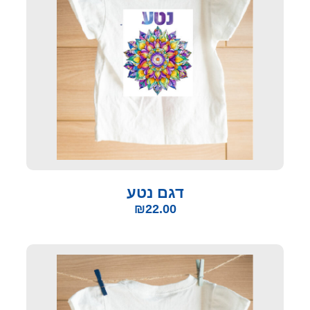
דגם נטע
₪
22.00