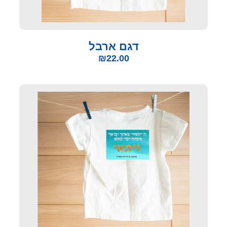
דגם ארבל
₪
22.00