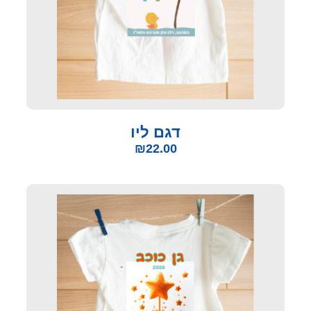
דגם ליו
₪
22.00