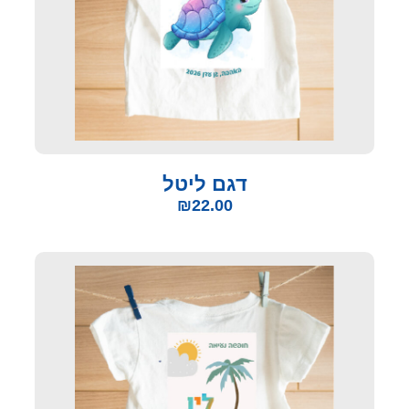
דגם ליטל
₪
22.00