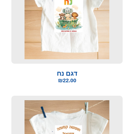
דגם נח
₪
22.00