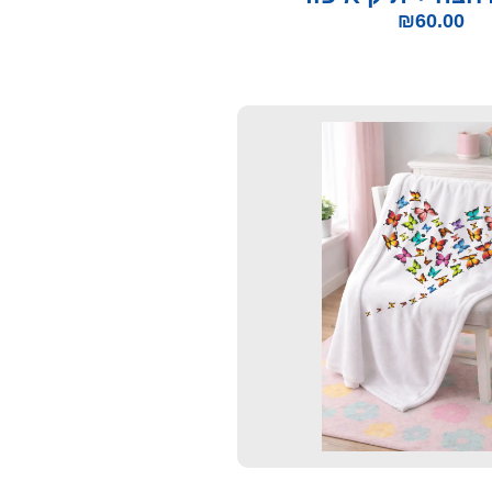
₪
60.00