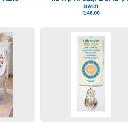
תואם
₪
46.00