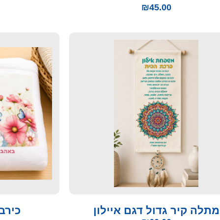
₪
45.00
מתלה קיר גדול דגם איילון
כירב