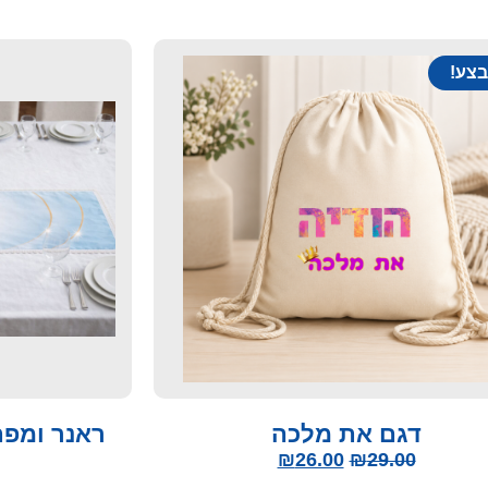
צע!
דגם את מלכה
ראנר ומפת
₪
26.00
₪
29.00