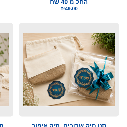
החל מ 49 שח
₪
49.00
סט תיק שרוכים, תיק איפור
תי