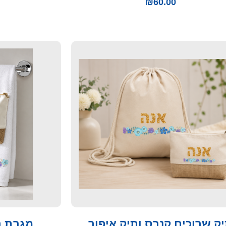
₪
60.00
ק שרוכים קנבס ותיק איפור
מגבת ר