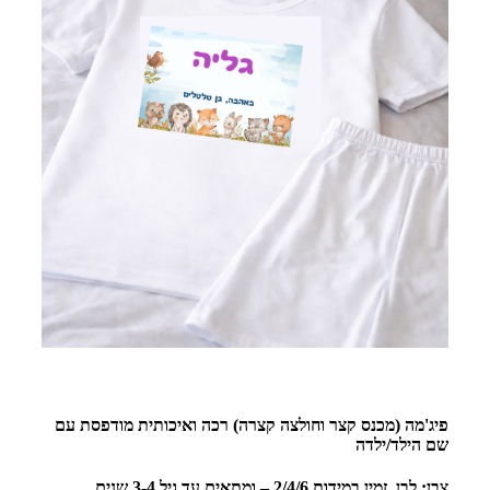
פיג'מה (מכנס קצר וחולצה קצרה) רכה ואיכותית מודפסת עם
שם הילד/ילדה
צבן: לבן זמין במידות 2/4/6 – ומתאים עד גיל 3-4 שנים.