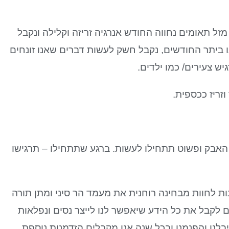
תאומים יחל בשני בערב 14.5.17. כמו בני מזל תאומים נחווה החודש אנרגיה זריזה וקלילה ונקבל
ו ביתר החודשים, נקבל חשק לעשות דברים שאנו זונחים
יש צעירים/ כמו ילדים.
זריז ככספית.
האבק ופשוט תתחילו לעשות. ברגע שתתחילו – תרגישו
ות לחוות מבחינה רוחנית את מעמד הר סיני ומתן תורה
 לקבל את כל הידע שיאפשר לנו לייצר נסים ונפלאות
בלנו והפנמנו ובכל שנה אנו מקבלים הזדמנות נוספת