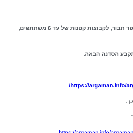
הסדנה "המרפא שבי" מועברת כיום במרכז ארגמן בכפר תבור, לקבוצות קטנות של עד 6 משתתפים,
תקבע הסדנה הבאה.
/
https://argaman.info/
ך.
https://argaman.info/ar