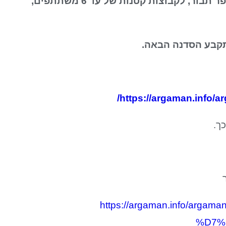
הסדנה "המרפא שבי" מועברת כיום במרכז ארגמן בכפר תבור, לקבוצות קטנות של עד 6 משתתפים,
תקבע הסדנה הבאה.
/
https://argaman.info/
ך.
https://argaman.info/ar
%D7%