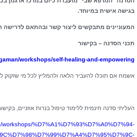
בגישה אישית במיוחד.
המעוניינים מתבקשים ליצור קשר ובהתאם לדרישה 
תכני הסדנה – בקישור
argaman/workshops/self-healing-and-empowering
אשמח אם תוכלו להעביר הלאה ולהמליץ לכל מי שזקוק לכ
העליתי סדנה חינמית ללימוד טיפול בנרות אוזניים, בקישור
gaman/workshops/%D7%A1%D7%93%D7%A0%D7%94-
9C%D7%98%D7%99%D7%A4%D7%95%D7%9C-