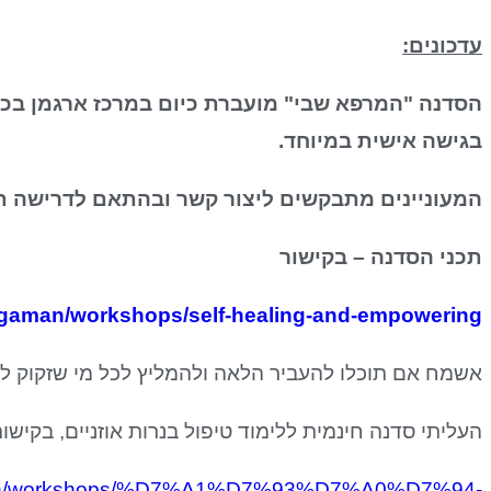
עדכונים:
בגישה אישית במיוחד.
המעוניינים מתבקשים ליצור קשר ובהתאם לדרישה 
תכני הסדנה – בקישור
argaman/workshops/self-healing-and-empowering
אשמח אם תוכלו להעביר הלאה ולהמליץ לכל מי שזקוק לכ
העליתי סדנה חינמית ללימוד טיפול בנרות אוזניים, בקישור
gaman/workshops/%D7%A1%D7%93%D7%A0%D7%94-