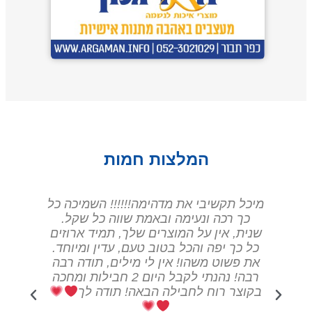
המלצות חמות
מיכה כל
היי מיכל הגיעה החבילה תודה רבה על
 שקל.
הכל ועל המתנה איזה כיףףףף מקסים
 ארוזים
ומיוחד.
ודה רבה
יום 2 חבילות ומחכה
לך
מעון ויצו